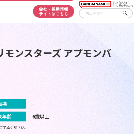
会社・採用情報
サイトはこちら
さが
す
リモンスターズ アプモンバ
売場
-
象年齢
6歳以上
ご了承ください。