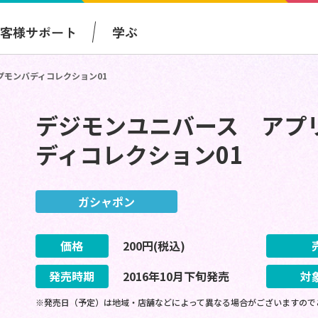
お客様サポート
学ぶ
プモンバディコレクション01
デジモンユニバース アプ
ディコレクション01
ガシャポン
価格
200
円(税込)
発売時期
2016
年
10
月
下旬
発売
対
※発売日（予定）は地域・店舗などによって異なる場合がございますので