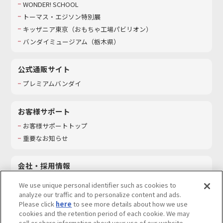
WONDER! SCHOOL
トーマス・エジソン特別展
キッザニア東京（おもちゃ工場パビリオン）​
バンダイミュージアム（栃木県）
公式通販サイト
プレミアムバンダイ
お客様サポート
お客様サポートトップ
重要なお知らせ
会社・採用情報
会社情報
We use unique personal identifier such as cookies to
採用情報
analyze our traffic and to personalize content and ads.
Please click
here
to see more details about how we use
サステナビリティ
cookies and the retention period of each cookie. We may
お問い合わせ
sell or share information about your use of our website