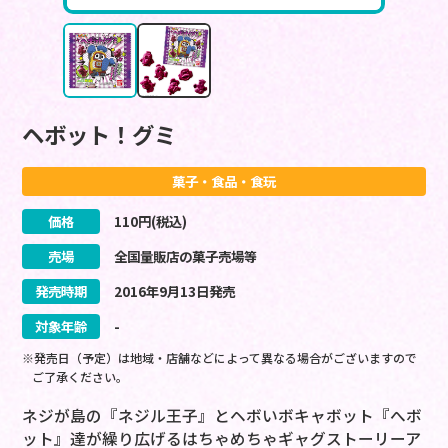
ヘボット！グミ
菓子・食品・食玩
価格
110
円(税込)
売場
全国量販店の菓子売場等
発売時期
2016
年
9
月
13
日
発売
対象年齢
-
※発売日（予定）は地域・店舗などによって異なる場合がございますので
ご了承ください。
ネジが島の『ネジル王子』とヘボいボキャボット『へボ
ット』達が繰り広げるはちゃめちゃギャグストーリーア