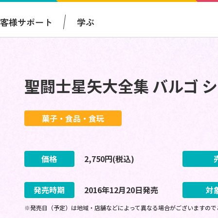
お客様サポート
学ぶ
聖闘士星矢大全集 バルゴ 
菓子・食品・食玩
価格
2,750
円(税込)
発売時期
2016
年
12
月
20
日
発売
対
※発売日（予定）は地域・店舗などによって異なる場合がございますので