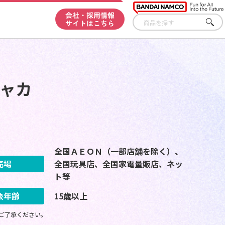
会社・採用情報
サイトはこちら
さが
す
シャカ
全国ＡＥＯＮ（一部店舗を除く）、
売場
全国玩具店、全国家電量販店、ネッ
ト等
象年齢
15歳以上
ご了承ください。