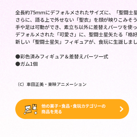
全長約75ｍｍにデフォルメされたサイズに、「聖闘士
さらに、語る上で外せない「聖衣」を顔が映りこみそ
手や足は可動ができ、素立ち以外に差替えパーツを使っ
デフォルメされた「可愛さ」に、聖闘士星矢たる「格
新しい「聖闘士星矢」フィギュアが、食玩に生誕しま
●彩色済みフィギュア＆差替えパーツ一式
●ガム1個
（C）車田正美・東映アニメーション