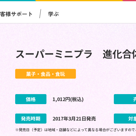
お客様サポート
学ぶ
スーパーミニプラ 進化合
菓子・食品・食玩
価格
1,012
円(税込)
発売時期
2017
年
3
月
21
日
発売
対
※発売日（予定）は地域・店舗などによって異なる場合がございますので