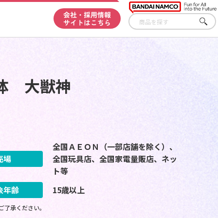
会社・採用情報
サイトはこちら
さが
す
体 大獣神
全国ＡＥＯＮ（一部店舗を除く）、
売場
全国玩具店、全国家電量販店、ネッ
ト等
象年齢
15歳以上
ご了承ください。