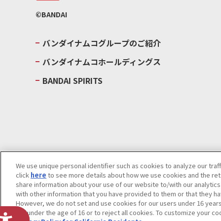
©BANDAI
バンダイナムコグループのご紹介
バンダイナムコホールディングス
BANDAI SPIRITS
We use unique personal identifier such as cookies to analyze our traf
click
here
to see more details about how we use cookies and the rete
ウェブサイトご利用条件
ソーシャルメディアポリシー
個人情報及
share information about your use of our website to/with our analytic
with other information that you have provided to them or that they ha
Do Not Sell or Share My Personal Information
著作権・商標につい
However, we do not set and use cookies for our users under 16 years o
are under the age of 16 or to reject all cookies. To customize your co