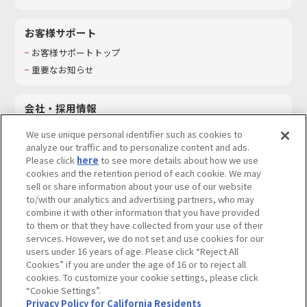
お客様サポート
お客様サポートトップ
重要なお知らせ
会社・採用情報
会社情報
We use unique personal identifier such as cookies to
採用情報
analyze our traffic and to personalize content and ads.
Please click
here
to see more details about how we use
サステナビリティ
cookies and the retention period of each cookie. We may
お問い合わせ
sell or share information about your use of our website
to/with our analytics and advertising partners, who may
combine it with other information that you have provided
to them or that they have collected from your use of their
services. However, we do not set and use cookies for our
ウェブサイトご利用条件
ソーシャルメディアポリシー
users under 16 years of age. Please click “Reject All
個人情報及び特定個人情報等の取り扱いに関する保護方針
Cookies” if you are under the age of 16 or to reject all
cookies. To customize your cookie settings, please click
Do Not Sell or Share My Personal Information
著作権・商標について
“Cookie Settings”.
Privacy Policy for California Residents
カスタマーハラスメントに対する基本的な対応方針