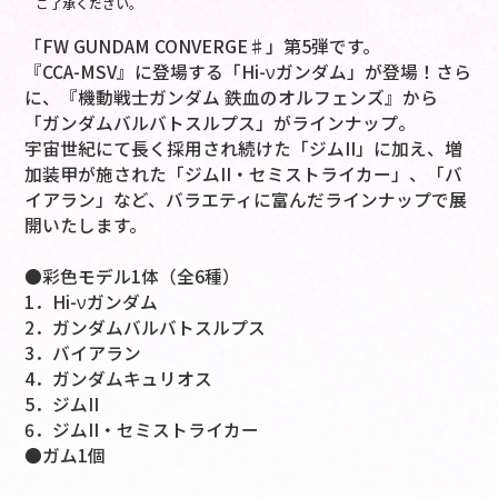
ご了承ください。
「FW GUNDAM CONVERGE♯」第5弾です。
『CCA-MSV』に登場する「Hi-νガンダム」が登場！さら
に、『機動戦士ガンダム 鉄血のオルフェンズ』から
「ガンダムバルバトスルプス」がラインナップ。
宇宙世紀にて長く採用され続けた「ジムII」に加え、増
加装甲が施された「ジムII・セミストライカー」、「バ
イアラン」など、バラエティに富んだラインナップで展
開いたします。
●彩色モデル1体（全6種）
1．Hi-νガンダム
2．ガンダムバルバトスルプス
3．バイアラン
4．ガンダムキュリオス
5．ジムII
6．ジムII・セミストライカー
●ガム1個