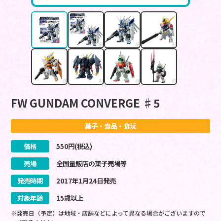
FW GUNDAM CONVERGE ♯5
菓子・食品・食玩
価格
550
円(税込)
売場
全国量販店の菓子売場等
発売時期
2017
年
1
月
24
日
発売
対象年齢
15歳以上
※発売日（予定）は地域・店舗などによって異なる場合がございますので