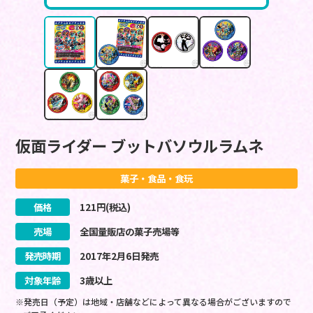
仮面ライダー ブットバソウルラムネ
菓子・食品・食玩
価格
121
円(税込)
売場
全国量販店の菓子売場等
発売時期
2017
年
2
月
6
日
発売
対象年齢
3歳以上
※発売日（予定）は地域・店舗などによって異なる場合がございますので