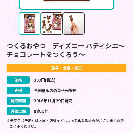
つくるおやつ ディズニー パティシエ～
チョコレートをつくろう～
菓子・食品・食玩
価格
308
円(税込)
売場
全国量販店の菓子売場等
発売時期
2016
年
11
月
29
日
発売
対象年齢
8歳以上
※発売日（予定）は地域・店舗などによって異なる場合がございますので
ご了承ください。