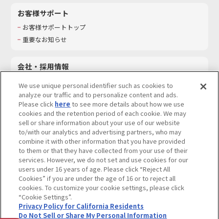
お客様サポート
お客様サポートトップ
重要なお知らせ
会社・採用情報
会社情報
We use unique personal identifier such as cookies to
採用情報
analyze our traffic and to personalize content and ads.
Please click
here
to see more details about how we use
サステナビリティ
cookies and the retention period of each cookie. We may
お問い合わせ
sell or share information about your use of our website
to/with our analytics and advertising partners, who may
combine it with other information that you have provided
to them or that they have collected from your use of their
services. However, we do not set and use cookies for our
ウェブサイトご利用条件
ソーシャルメディアポリシー
users under 16 years of age. Please click “Reject All
個人情報及び特定個人情報等の取り扱いに関する保護方針
Cookies” if you are under the age of 16 or to reject all
cookies. To customize your cookie settings, please click
Do Not Sell or Share My Personal Information
著作権・商標について
“Cookie Settings”.
Privacy Policy for California Residents
カスタマーハラスメントに対する基本的な対応方針
Do Not Sell or Share My Personal Information