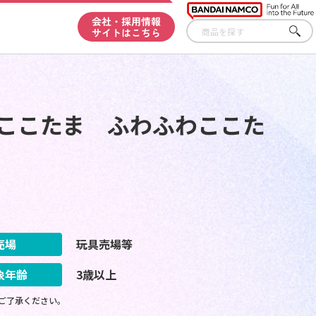
会社・採用情報
サイトはこちら
さが
す
のここたま ふわふわここた
売場
玩具売場等
象年齢
3歳以上
ご了承ください。