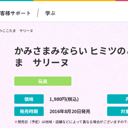
お客様サポート
学ぶ
わここたま サリーヌ
かみさまみならい ヒミツ
ま サリーヌ
玩具
価格
1,980
円(税込)
発売時期
2016
年
8
月
20
日
発売
対
※発売日（予定）は地域・店舗などによって異なる場合がございますので