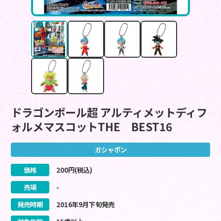
ドラゴンボール超 アルティメットディフ
ォルメマスコットTHE BEST16
ガシャポン
価格
200
円(税込)
売場
-
発売時期
2016
年
9
月
下旬
発売