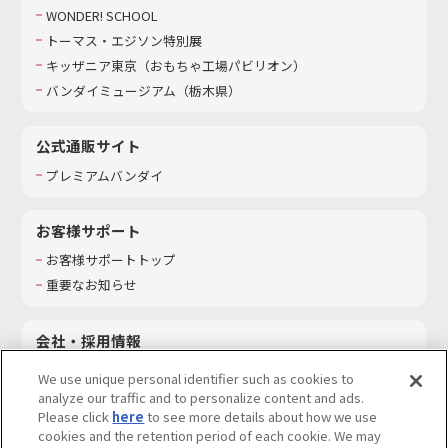
WONDER! SCHOOL
トーマス・エジソン特別展
キッザニア東京（おもちゃ工場パビリオン）​
バンダイミュージアム（栃木県）
公式通販サイト
プレミアムバンダイ
お客様サポート
お客様サポートトップ
重要なお知らせ
会社・採用情報
会社情報
We use unique personal identifier such as cookies to
採用情報
analyze our traffic and to personalize content and ads.
Please click
here
to see more details about how we use
サステナビリティ
cookies and the retention period of each cookie. We may
お問い合わせ