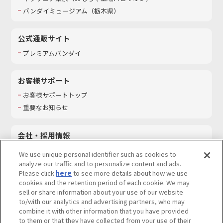
バンダイミュージアム（栃木県）
公式通販サイト
プレミアムバンダイ
お客様サポート
お客様サポートトップ
重要なお知らせ
会社・採用情報
会社情報
We use unique personal identifier such as cookies to
採用情報
analyze our traffic and to personalize content and ads.
Please click
here
to see more details about how we use
サステナビリティ
cookies and the retention period of each cookie. We may
お問い合わせ
sell or share information about your use of our website
to/with our analytics and advertising partners, who may
combine it with other information that you have provided
to them or that they have collected from your use of their