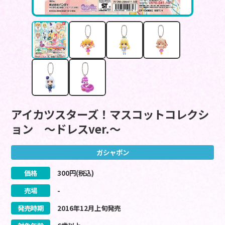
アイカツスターズ！マスコットコレクシ
ョン ～ドレスver.～
ガシャポン
価格
300
円(税込)
売場
-
発売時期
2016
年
12
月
上旬
発売