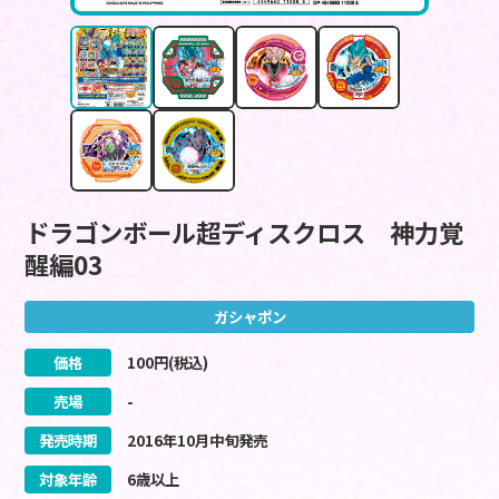
ドラゴンボール超ディスクロス 神力覚
醒編03
ガシャポン
価格
100
円(税込)
売場
-
発売時期
2016
年
10
月
中旬
発売
対象年齢
6歳以上