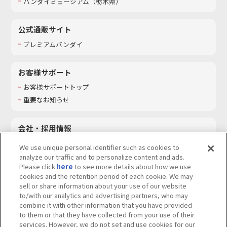
バンダイミュージアム（栃木県）
公式通販サイト
プレミアムバンダイ
お客様サポート
お客様サポートトップ
重要なお知らせ
会社・採用情報
会社情報
We use unique personal identifier such as cookies to
採用情報
analyze our traffic and to personalize content and ads.
Please click
here
to see more details about how we use
サステナビリティ
cookies and the retention period of each cookie. We may
お問い合わせ
sell or share information about your use of our website
to/with our analytics and advertising partners, who may
combine it with other information that you have provided
to them or that they have collected from your use of their
services. However, we do not set and use cookies for our
ウェブサイトご利用条件
ソーシャルメディアポリシー