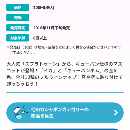
価格
200
円(税込)
売場
-
発売時期
2016
年
11
月
下旬
発売
対象年齢
6歳以上
※発売日（予定）は地域・店舗などによって異なる場合がございますので
ご了承ください。
大人気「スプラトゥーン」から、キューバン仕様のマス
コットが登場！「イカ」と「キューバンボム」の全6
色、合計12種のフルラインナップ！窓や壁に貼り付けて
飾っちゃおう！