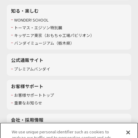
知る・楽しむ
WONDER! SCHOOL
トーマス・エジソン特別展
キッザニア東京（おもちゃ工場パビリオン）​
バンダイミュージアム（栃木県）
公式通販サイト
プレミアムバンダイ
お客様サポート
お客様サポートトップ
重要なお知らせ
会社・採用情報
会社情報
We use unique personal identifier such as cookies to
採用情報
analyze our traffic and to personalize content and ads.