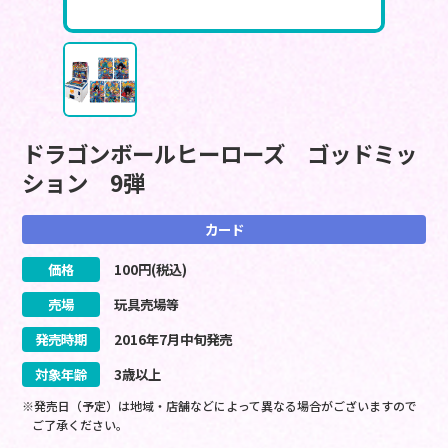
ドラゴンボールヒーローズ ゴッドミッ
ション 9弾
カード
価格
100
円(税込)
売場
玩具売場等
発売時期
2016
年
7
月
中旬
発売
対象年齢
3歳以上
※発売日（予定）は地域・店舗などによって異なる場合がございますので
ご了承ください。