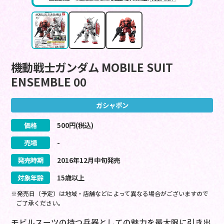
機動戦士ガンダム MOBILE SUIT
ENSEMBLE 00
ガシャポン
価格
500
円(税込)
売場
-
発売時期
2016
年
12
月
中旬
発売
対象年齢
15歳以上
※発売日（予定）は地域・店舗などによって異なる場合がございますので
ご了承ください。
モビルスーツの持つ兵器としての魅力を最大限に引き出