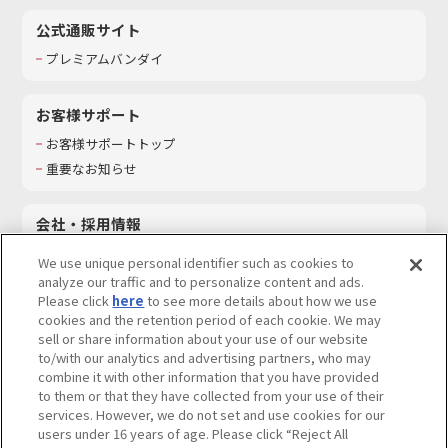
公式通販サイト
プレミアムバンダイ
お客様サポート
お客様サポートトップ
重要なお知らせ
会社・採用情報
会社情報
We use unique personal identifier such as cookies to
採用情報
analyze our traffic and to personalize content and ads.
Please click
here
to see more details about how we use
サステナビリティ
cookies and the retention period of each cookie. We may
お問い合わせ
sell or share information about your use of our website
to/with our analytics and advertising partners, who may
combine it with other information that you have provided
to them or that they have collected from your use of their
services. However, we do not set and use cookies for our
ウェブサイトご利用条件
ソーシャルメディアポリシー
users under 16 years of age. Please click “Reject All
個人情報及び特定個人情報等の取り扱いに関する保護方針