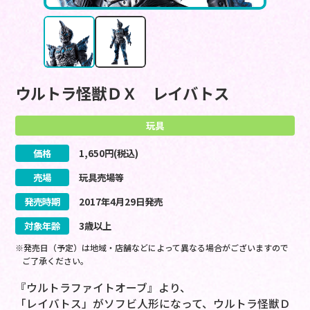
ウルトラ怪獣ＤＸ レイバトス
玩具
価格
1,650
円(税込)
売場
玩具売場等
発売時期
2017
年
4
月
29
日
発売
対象年齢
3歳以上
※発売日（予定）は地域・店舗などによって異なる場合がございますので
ご了承ください。
『ウルトラファイトオーブ』より、
「レイバトス」がソフビ人形になって、ウルトラ怪獣Ｄ