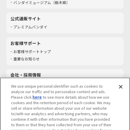
バンダイミュージアム（栃木県）
公式通販サイト
プレミアムバンダイ
お客様サポート
お客様サポートトップ
重要なお知らせ
会社・採用情報
会社情報
We use unique personal identifier such as cookies to
採用情報
analyze our traffic and to personalize content and ads.
Please click
here
to see more details about how we use
サステナビリティ
cookies and the retention period of each cookie. We may
お問い合わせ
sell or share information about your use of our website
to/with our analytics and advertising partners, who may
combine it with other information that you have provided
to them or that they have collected from your use of their