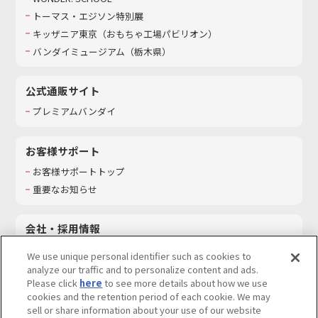
トーマス・エジソン特別展
キッザニア東京（おもちゃ工場パビリオン）​
バンダイミュージアム（栃木県）
公式通販サイト
プレミアムバンダイ
お客様サポート
お客様サポートトップ
重要なお知らせ
会社・採用情報
会社情報
We use unique personal identifier such as cookies to
採用情報
analyze our traffic and to personalize content and ads.
Please click
here
to see more details about how we use
サステナビリティ
cookies and the retention period of each cookie. We may
お問い合わせ
sell or share information about your use of our website