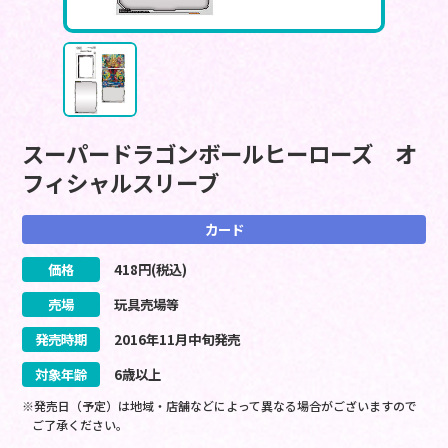
スーパードラゴンボールヒーローズ オ
フィシャルスリーブ
カード
価格
418
円(税込)
売場
玩具売場等
発売時期
2016
年
11
月
中旬
発売
対象年齢
6歳以上
※発売日（予定）は地域・店舗などによって異なる場合がございますので
ご了承ください。