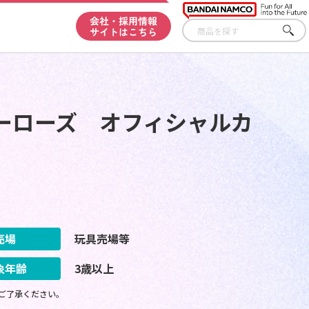
会社・採用情報
サイトはこちら
さが
す
ーローズ オフィシャルカ
売場
玩具売場等
象年齢
3歳以上
ご了承ください。