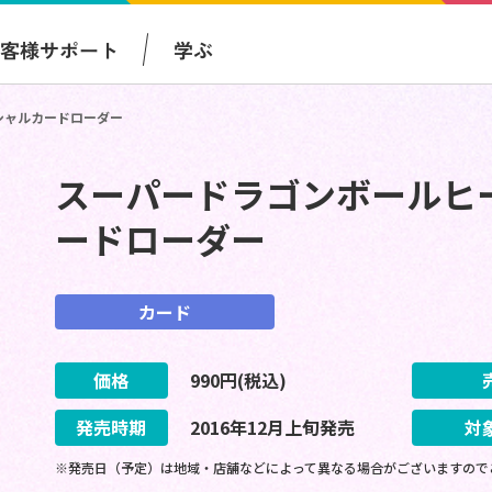
お客様サポート
学ぶ
シャルカードローダー
スーパードラゴンボールヒ
ードローダー
カード
価格
990
円(税込)
発売時期
2016
年
12
月
上旬
発売
対
※発売日（予定）は地域・店舗などによって異なる場合がございますので