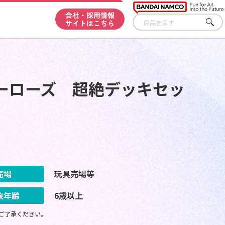
会社・採用情報
サイトはこちら
さが
す
ーローズ 超絶デッキセッ
売場
玩具売場等
象年齢
6歳以上
ご了承ください。