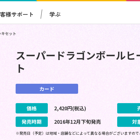
お客様サポート
学ぶ
ッキセット
スーパードラゴンボールヒ
ト
カード
価格
2,420
円(税込)
発売時期
2016
年
12
月
下旬
発売
対
※発売日（予定）は地域・店舗などによって異なる場合がございますので