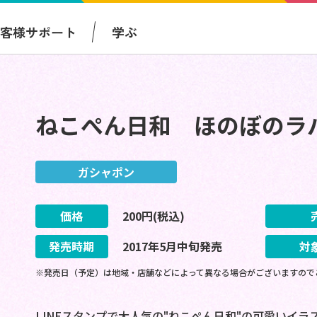
お客様サポート
学ぶ
ねこぺん日和 ほのぼのラ
ガシャポン
価格
200
円(税込)
発売時期
2017
年
5
月
中旬
発売
対
※発売日（予定）は地域・店舗などによって異なる場合がございますので
LINEスタンプで大人気の"ねこぺん日和"の可愛いイ