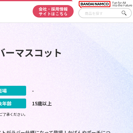
会社・採用情報
サイトはこちら
さが
す
バーマスコット
売場
-
象年齢
15歳以上
ご了承ください。
ラストがラバー仕様になって登場！かばんやポーチにつ