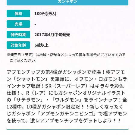
ガシャポン
価格
100
円(税込)
売場
-
発売時期
2017
年
4
月
中旬
発売
対象年齢
6歳以上
※発売日（予定）は地域・店舗などによって異なる場合がございますので
ご了承ください。
アプモンチップの第4弾がガシャポンで登場！極アプモ
ン「シャットモン」を筆頭に、オフモン・ロガモンもラ
インナップ収録！SR（スーパーレア）はキラキラ彩色
仕様！、R（レア）にもガシャポンオリジナルイラスト
の「サテラモン」・「ワルダモン」をラインナップ！全
12種中、10種がガシャポン限定だ！！新しくなったく
じガシャポン「アプモンガチンコビンゴ」で極アプモン
を使って、激レアアプモンチップをゲットしよう！！