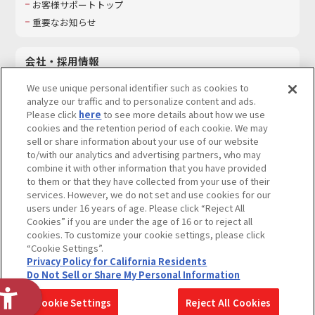
お客様サポートトップ
重要なお知らせ
会社・採用情報
会社情報
We use unique personal identifier such as cookies to
採用情報
analyze our traffic and to personalize content and ads.
Please click
here
to see more details about how we use
サステナビリティ
cookies and the retention period of each cookie. We may
お問い合わせ
sell or share information about your use of our website
to/with our analytics and advertising partners, who may
combine it with other information that you have provided
to them or that they have collected from your use of their
services. However, we do not set and use cookies for our
ウェブサイトご利用条件
ソーシャルメディアポリシー
users under 16 years of age. Please click “Reject All
個人情報及び特定個人情報等の取り扱いに関する保護方針
Cookies” if you are under the age of 16 or to reject all
cookies. To customize your cookie settings, please click
Do Not Sell or Share My Personal Information
著作権・商標について
“Cookie Settings”.
Privacy Policy for California Residents
カスタマーハラスメントに対する基本的な対応方針
Do Not Sell or Share My Personal Information
コピーライト一覧を表示する
Cookie Settings
Reject All Cookies