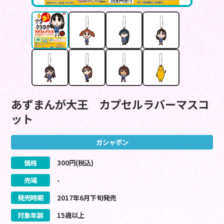
あずまんが大王 カプセルラバーマスコ
ット
ガシャポン
価格
300
円(税込)
売場
-
発売時期
2017
年
6
月
下旬
発売
対象年齢
15歳以上