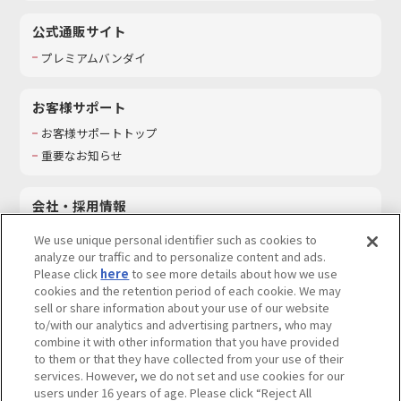
公式通販サイト
プレミアムバンダイ
お客様サポート
お客様サポートトップ
重要なお知らせ
会社・採用情報
会社情報
We use unique personal identifier such as cookies to
採用情報
analyze our traffic and to personalize content and ads.
Please click
here
to see more details about how we use
サステナビリティ
cookies and the retention period of each cookie. We may
お問い合わせ
sell or share information about your use of our website
to/with our analytics and advertising partners, who may
combine it with other information that you have provided
to them or that they have collected from your use of their
services. However, we do not set and use cookies for our
ウェブサイトご利用条件
ソーシャルメディアポリシー
users under 16 years of age. Please click “Reject All