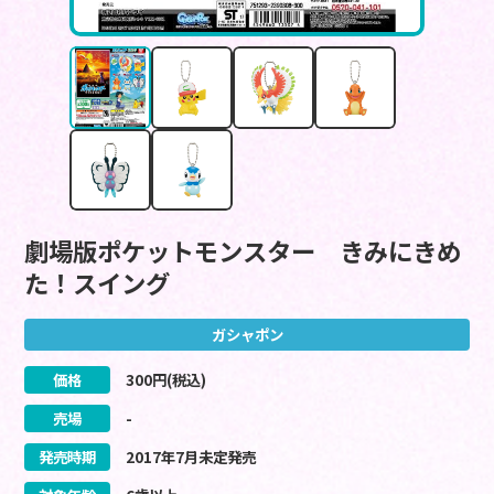
劇場版ポケットモンスター きみにきめ
た！スイング
ガシャポン
価格
300
円(税込)
売場
-
発売時期
2017
年
7
月
未定
発売