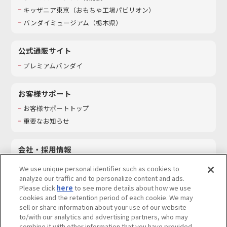
キッザニア東京（おもちゃ工場パビリオン）​
バンダイミュージアム（栃木県）
公式通販サイト
プレミアムバンダイ
お客様サポート
お客様サポートトップ
重要なお知らせ
会社・採用情報
会社情報
We use unique personal identifier such as cookies to
採用情報
analyze our traffic and to personalize content and ads.
Please click
here
to see more details about how we use
サステナビリティ
cookies and the retention period of each cookie. We may
お問い合わせ
sell or share information about your use of our website
to/with our analytics and advertising partners, who may
combine it with other information that you have provided