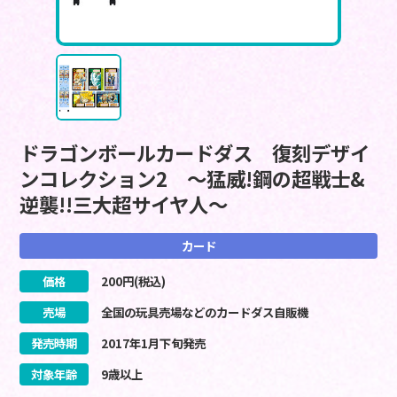
ドラゴンボールカードダス 復刻デザイ
ンコレクション2 ～猛威!鋼の超戦士&
逆襲!!三大超サイヤ人～
カード
価格
200
円(税込)
売場
全国の玩具売場などのカードダス自販機
発売時期
2017
年
1
月
下旬
発売
対象年齢
9歳以上