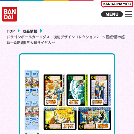
TOP
商品情報
ドラゴンボールカードダス 復刻デザインコレクション2 ～猛威!鋼の超
戦士&逆襲!!三大超サイヤ人～