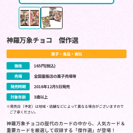
神羅万象チョコ 傑作選
菓子・食品・食玩
価格
165
円(税込)
売場
全国量販店の菓子売場等
発売時期
2016
年
12
月
5
日
発売
対象年齢
3歳以上
※発売日（予定）は地域・店舗などによって異なる場合がございますので
ご了承ください。
神羅万象チョコの歴代のカードの中から、人気カード＆
重要カードを厳選して収録する「傑作選」が登場！