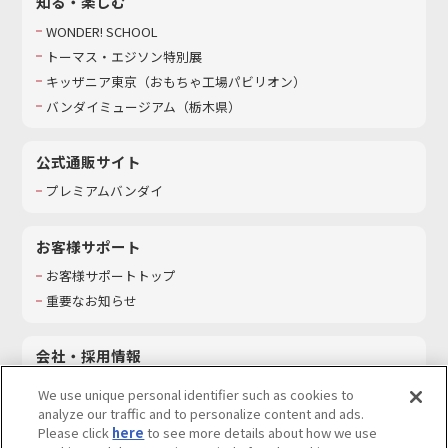
知る・楽しむ
WONDER! SCHOOL
トーマス・エジソン特別展
キッザニア東京（おもちゃ工場パビリオン）​
バンダイミュージアム（栃木県）
公式通販サイト
プレミアムバンダイ
お客様サポート
お客様サポートトップ
重要なお知らせ
会社・採用情報
会社情報
We use unique personal identifier such as cookies to
採用情報
analyze our traffic and to personalize content and ads.
Please click
here
to see more details about how we use
サステナビリティ