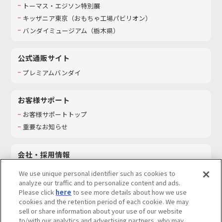
トーマス・エジソン特別展
キッザニア東京（おもちゃ工場パビリオン）​
バンダイミュージアム（栃木県）
公式通販サイト
プレミアムバンダイ
お客様サポート
お客様サポートトップ
重要なお知らせ
会社・採用情報
会社情報
We use unique personal identifier such as cookies to
採用情報
analyze our traffic and to personalize content and ads.
Please click
here
to see more details about how we use
サステナビリティ
cookies and the retention period of each cookie. We may
お問い合わせ
sell or share information about your use of our website
to/with our analytics and advertising partners, who may