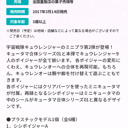
売場
全国量販店の菓子売場等
発売時期
2017
年
3
月
14
日
発売
対象年齢
3歳以上
※発売日（予定）は地域・店舗などによって異なる場合がございますので
ご了承ください。
宇宙戦隊キュウレンジャーのミニプラ第2弾が登場！
キュータマ合体シリーズ01と本弾でキュウレンジャー9
人のボイジャーが全て揃います。 各ボイジャーの変形に
くわえ、キュウレンオーへの合体を再現可能。もちろ
ん、キュウレンオーは腕や脚を付け替えて遊ぶこともで
きます。
各ボイジャーにはクリアパーツを使ったミニキュータマ
が付属。再録となるシシボイジャーはミニキュータマの
中のシールがキュータマ合体シリーズ01と異なるデザイ
ンです。
●プラスチックモデル1個（全6種）
1．シシボイジャーA