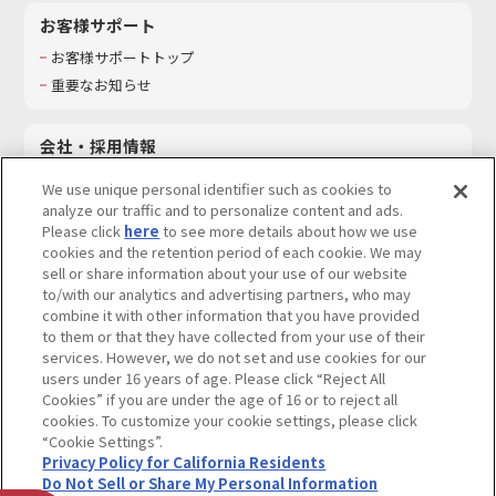
お客様サポート
お客様サポートトップ
重要なお知らせ
会社・採用情報
会社情報
We use unique personal identifier such as cookies to
採用情報
analyze our traffic and to personalize content and ads.
Please click
here
to see more details about how we use
サステナビリティ
cookies and the retention period of each cookie. We may
お問い合わせ
sell or share information about your use of our website
to/with our analytics and advertising partners, who may
combine it with other information that you have provided
to them or that they have collected from your use of their
services. However, we do not set and use cookies for our
ウェブサイトご利用条件
ソーシャルメディアポリシー
users under 16 years of age. Please click “Reject All
個人情報及び特定個人情報等の取り扱いに関する保護方針
Cookies” if you are under the age of 16 or to reject all
cookies. To customize your cookie settings, please click
Do Not Sell or Share My Personal Information
著作権・商標について
“Cookie Settings”.
Privacy Policy for California Residents
カスタマーハラスメントに対する基本的な対応方針
Do Not Sell or Share My Personal Information