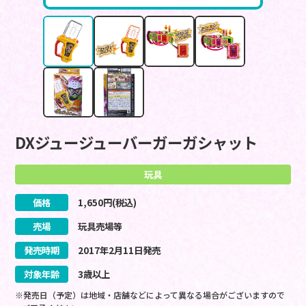
DXジュージューバーガーガシャット
玩具
価格
1,650
円(税込)
売場
玩具売場等
発売時期
2017
年
2
月
11
日
発売
対象年齢
3歳以上
※発売日（予定）は地域・店舗などによって異なる場合がございますので