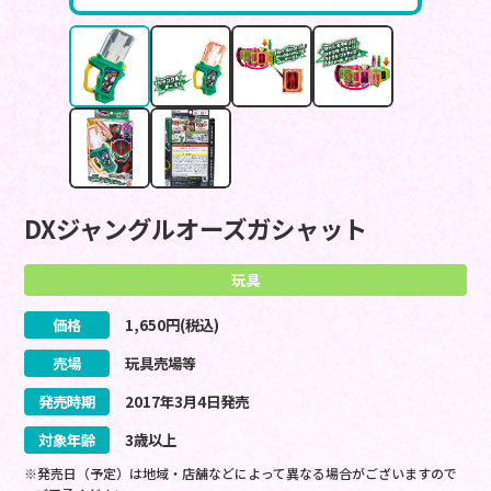
DXジャングルオーズガシャット
玩具
価格
1,650
円(税込)
売場
玩具売場等
発売時期
2017
年
3
月
4
日
発売
対象年齢
3歳以上
※発売日（予定）は地域・店舗などによって異なる場合がございますので