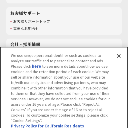
お客様サポート
お客様サポートトップ
重要なお知らせ
会社・採用情報
会社情報
We use unique personal identifier such as cookies to
採用情報
analyze our traffic and to personalize content and ads.
Please click
here
to see more details about how we use
サステナビリティ
cookies and the retention period of each cookie. We may
お問い合わせ
sell or share information about your use of our website
to/with our analytics and advertising partners, who may
combine it with other information that you have provided
to them or that they have collected from your use of their
services. However, we do not set and use cookies for our
ウェブサイトご利用条件
ソーシャルメディアポリシー
users under 16 years of age. Please click “Reject All
個人情報及び特定個人情報等の取り扱いに関する保護方針
Cookies” if you are under the age of 16 or to reject all
cookies. To customize your cookie settings, please click
Do Not Sell or Share My Personal Information
著作権・商標について
“Cookie Settings”.
Privacy Policy for California Residents
カスタマーハラスメントに対する基本的な対応方針