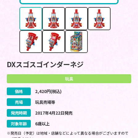
DXスゴスゴインダーネジ
玩具
価格
2,420
円(税込)
売場
玩具売場等
発売時期
2017
年
4
月
22
日
発売
対象年齢
6歳以上
※発売日（予定）は地域・店舗などによって異なる場合がございますので