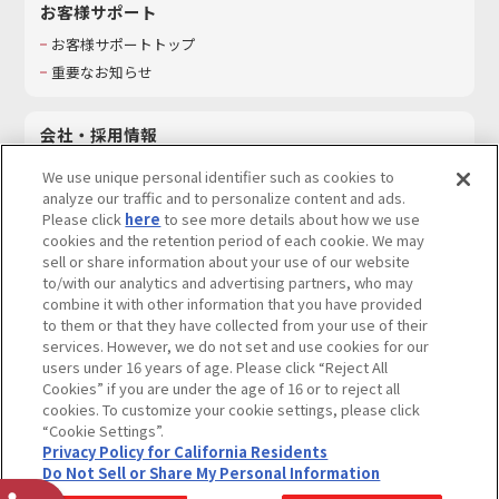
お客様サポート
お客様サポートトップ
重要なお知らせ
会社・採用情報
会社情報
We use unique personal identifier such as cookies to
採用情報
analyze our traffic and to personalize content and ads.
Please click
here
to see more details about how we use
サステナビリティ
cookies and the retention period of each cookie. We may
お問い合わせ
sell or share information about your use of our website
to/with our analytics and advertising partners, who may
combine it with other information that you have provided
to them or that they have collected from your use of their
services. However, we do not set and use cookies for our
ウェブサイトご利用条件
ソーシャルメディアポリシー
users under 16 years of age. Please click “Reject All
個人情報及び特定個人情報等の取り扱いに関する保護方針
Cookies” if you are under the age of 16 or to reject all
cookies. To customize your cookie settings, please click
Do Not Sell or Share My Personal Information
著作権・商標について
“Cookie Settings”.
Privacy Policy for California Residents
カスタマーハラスメントに対する基本的な対応方針
Do Not Sell or Share My Personal Information