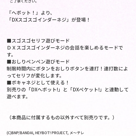
ご了承ください。
『ヘボット！』より、
「DXスゴスゴインダーネジ」が登場！
■スゴスゴセリフ遊びモード
ＤＸスゴスゴインダーネジの会話を楽しめるモードで
す。
■おしりペンペン遊びモード
制限時間内にボタンをおしりボタンを連打！連打数によ
ってセリフが変化します。
■ボキャネジとして使える！
別売りの「DXへボット!」と「DXペケット!」と連動して
遊べます。
（本商品に付属するもの以外すべて別売りです。）
(C)BNP/BANDAI, HEYBOT! PROJECT, メ～テレ