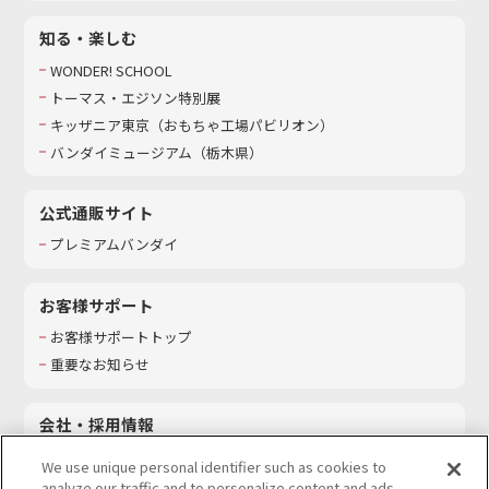
知る・楽しむ
WONDER! SCHOOL
トーマス・エジソン特別展
キッザニア東京（おもちゃ工場パビリオン）​
バンダイミュージアム（栃木県）
公式通販サイト
プレミアムバンダイ
お客様サポート
お客様サポートトップ
重要なお知らせ
会社・採用情報
会社情報
We use unique personal identifier such as cookies to
採用情報
analyze our traffic and to personalize content and ads.