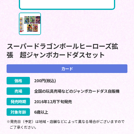
スーパードラゴンボールヒーローズ拡
張 超ジャンボカードダスセット
カード
価格
200
円(税込)
売場
全国の玩具売場などのジャンボカードダス自販機
発売時期
2016
年
12
月
下旬
発売
対象年齢
6歳以上
※発売日（予定）は地域・店舗などによって異なる場合がございますので
ご了承ください。