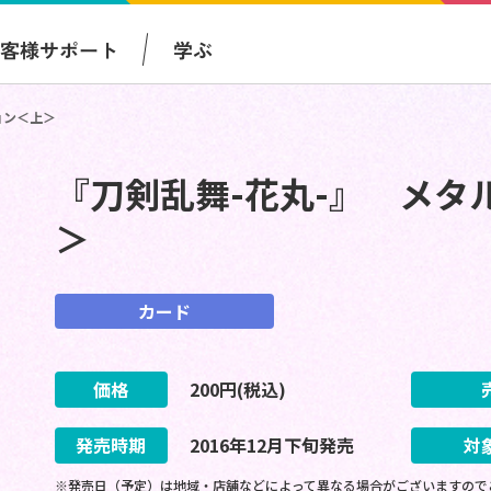
お客様サポート
学ぶ
ョン＜上＞
『刀剣乱舞-花丸-』 メタ
＞
カード
価格
200
円(税込)
発売時期
2016
年
12
月
下旬
発売
対
※発売日（予定）は地域・店舗などによって異なる場合がございますので