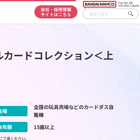
会社・採用情報
サイトはこちら
さが
す
ルカードコレクション＜上
全国の玩具売場などのカードダス自
売場
販機
象年齢
15歳以上
ご了承ください。