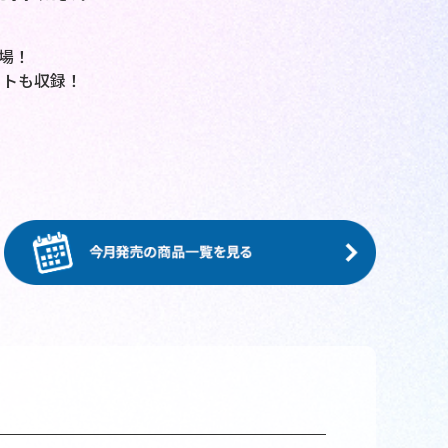
場！
ットも収録！
！