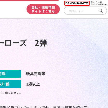
会社・採用情報
サイトはこちら
さが
す
ーローズ 2弾
売場
玩具売場等
象年齢
3歳以上
ご了承ください。
暗黒ドラゴンボールの力でセルまでも邪悪な姿へ変