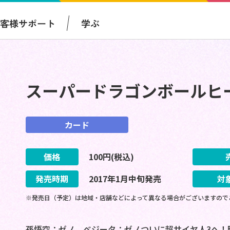
お客様サポート
学ぶ
スーパードラゴンボールヒ
カード
価格
100
円(税込)
発売時期
2017
年
1
月
中旬
発売
対
※発売日（予定）は地域・店舗などによって異なる場合がございますので
孫悟空：ゼノ、ベジータ：ゼノついに超サイヤ人3へ！