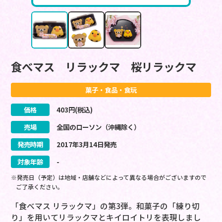
食べマス リラックマ 桜リラックマ
菓子・食品・食玩
価格
403
円(税込)
売場
全国のローソン（沖縄除く）
発売時期
2017
年
3
月
14
日
発売
対象年齢
-
※発売日（予定）は地域・店舗などによって異なる場合がございますので
ご了承ください。
「食べマス リラックマ」の第3弾。和菓子の「練り切
り」を用いてリラックマとキイロイトリを表現しまし