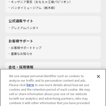
キッザニア東京（おもちゃ工場パビリオン）​
バンダイミュージアム（栃木県）
公式通販サイト
プレミアムバンダイ
お客様サポート
お客様サポートトップ
重要なお知らせ
会社・採用情報
会社情報
We use unique personal identifier such as cookies to
採用情報
analyze our traffic and to personalize content and ads.
Please click
here
to see more details about how we use
サステナビリティ
cookies and the retention period of each cookie. We may
お問い合わせ
sell or share information about your use of our website
to/with our analytics and advertising partners, who may
combine it with other information that you have provided