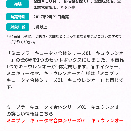
全国ＡＥＯＮ（一部店舗を除く）、全国玩具店、全
売場
国家電量販店、ネット等
発売時期
2017
年
2
月
21
日
発売
対象年齢
3歳以上
※発売日（予定）は地域・店舗などによって異なる場合がございますので
ご了承ください。
「ミニプラ キュータマ合体シリーズ01 キュウレンオ
ー」の全6種を1つのセットボックスにしました。本商品
1つでキュウレンオーが1体完成します。各ボイジャー、
ミニキュータマ、キュウレンオーの仕様は「ミニプラ
キュータマ合体シリーズ01 キュウレンオー」と同じで
す。
ミニプラ キュータマ合体シリーズ01 キュウレンオー
の詳しい情報はこちら
ミニプラ キュータマ合体シリーズ01 キュウレンオー