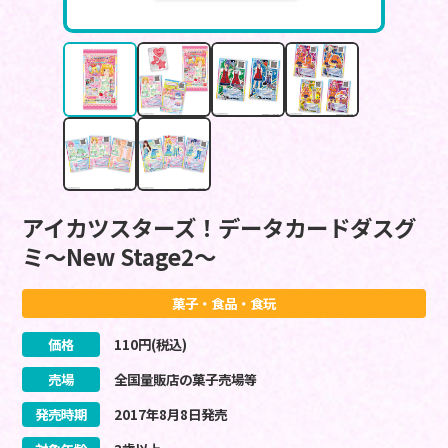
アイカツスターズ！データカードダスグ
ミ～New Stage2～
菓子・食品・食玩
価格
110
円(税込)
売場
全国量販店の菓子売場等
発売時期
2017
年
8
月
8
日
発売