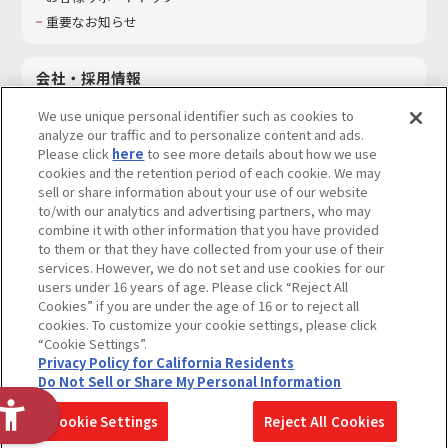
重要なお知らせ
会社・採用情報
会社情報
We use unique personal identifier such as cookies to
採用情報
analyze our traffic and to personalize content and ads.
Please click
here
to see more details about how we use
サステナビリティ
cookies and the retention period of each cookie. We may
お問い合わせ
sell or share information about your use of our website
to/with our analytics and advertising partners, who may
combine it with other information that you have provided
to them or that they have collected from your use of their
services. However, we do not set and use cookies for our
ウェブサイトご利用条件
ソーシャルメディアポリシー
users under 16 years of age. Please click “Reject All
個人情報及び特定個人情報等の取り扱いに関する保護方針
Cookies” if you are under the age of 16 or to reject all
cookies. To customize your cookie settings, please click
Do Not Sell or Share My Personal Information
著作権・商標について
“Cookie Settings”.
Privacy Policy for California Residents
カスタマーハラスメントに対する基本的な対応方針
Do Not Sell or Share My Personal Information
コピーライト一覧を表示する
Cookie Settings
Reject All Cookies