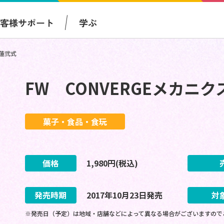
お客様サポート
学ぶ
紅蓮弐式
FW CONVERGEメカニ
菓子・食品・食玩
価格
1,980
円(税込)
発売時期
2017
年
10
月
23
日
発売
対
※発売日（予定）は地域・店舗などによって異なる場合がございますので