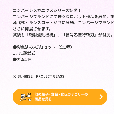
コンバージメカニクスシリーズ始動！
コンバージブランドにて様々なロボット作品を展開。第
蓮弐式とランスロットが共に登場。コンバージブラン
さらに発展させます。
武装も「輻射波動機構」、「呂号乙型特斬刀」が付属
●彩色済み人形1セット（全1種）
1．紅蓮弐式
●ガム1個
(C)SUNRISE／PROJECT GEASS