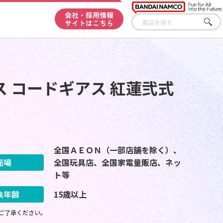
会社・採用情報
サイトはこちら
さが
す
クス コードギアス 紅蓮弐式
全国ＡＥＯＮ（一部店舗を除く）、
売場
全国玩具店、全国家電量販店、ネッ
ト等
象年齢
15歳以上
ご了承ください。