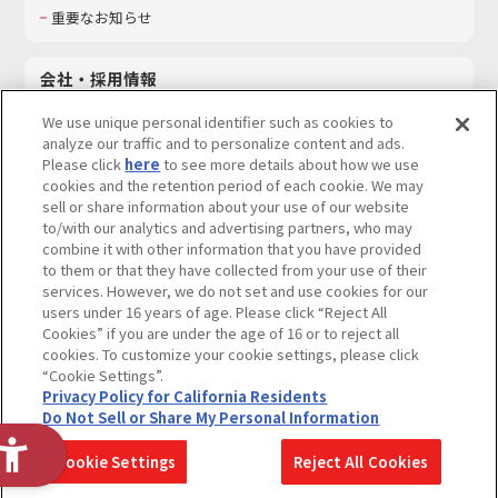
重要なお知らせ
会社・採用情報
会社情報
We use unique personal identifier such as cookies to
採用情報
analyze our traffic and to personalize content and ads.
Please click
here
to see more details about how we use
サステナビリティ
cookies and the retention period of each cookie. We may
お問い合わせ
sell or share information about your use of our website
to/with our analytics and advertising partners, who may
combine it with other information that you have provided
to them or that they have collected from your use of their
services. However, we do not set and use cookies for our
ウェブサイトご利用条件
ソーシャルメディアポリシー
users under 16 years of age. Please click “Reject All
個人情報及び特定個人情報等の取り扱いに関する保護方針
Cookies” if you are under the age of 16 or to reject all
cookies. To customize your cookie settings, please click
Do Not Sell or Share My Personal Information
著作権・商標について
“Cookie Settings”.
Privacy Policy for California Residents
カスタマーハラスメントに対する基本的な対応方針
Do Not Sell or Share My Personal Information
コピーライト一覧を表示する
Cookie Settings
Reject All Cookies