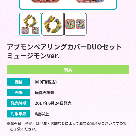
アプモンペアリングカバーDUOセット
ミュージモンver.
玩具
価格
880
円(税込)
売場
玩具売場等
発売時期
2017
年
6
月
24
日
発売
対象年齢
6歳以上
※発売日（予定）は地域・店舗などによって異なる場合がございますので
ご了承ください。