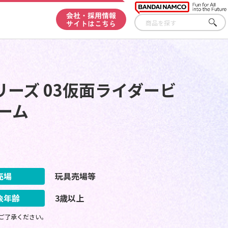
会社・採用情報
サイトはこちら
さが
す
ーズ 03仮面ライダービ
ーム
売場
玩具売場等
象年齢
3歳以上
ご了承ください。