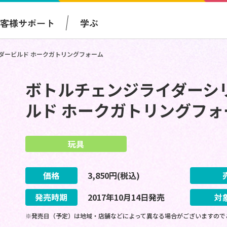
お客様サポート
学ぶ
イダービルド ホークガトリングフォーム
ボトルチェンジライダーシリ
ルド ホークガトリングフォ
玩具
価格
3,850
円(税込)
発売時期
2017
年
10
月
14
日
発売
対
※発売日（予定）は地域・店舗などによって異なる場合がございますので