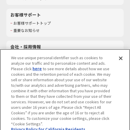
お客様サポート
お客様サポートトップ
重要なお知らせ
会社・採用情報
会社情報
We use unique personal identifier such as cookies to
採用情報
analyze our traffic and to personalize content and ads.
Please click
here
to see more details about how we use
サステナビリティ
cookies and the retention period of each cookie. We may
お問い合わせ
sell or share information about your use of our website
to/with our analytics and advertising partners, who may
combine it with other information that you have provided
to them or that they have collected from your use of their
services. However, we do not set and use cookies for our
ウェブサイトご利用条件
ソーシャルメディアポリシー
users under 16 years of age. Please click “Reject All
個人情報及び特定個人情報等の取り扱いに関する保護方針
Cookies” if you are under the age of 16 or to reject all
cookies. To customize your cookie settings, please click
Do Not Sell or Share My Personal Information
著作権・商標について
“Cookie Settings”.
Privacy Policy for California Residents
カスタマーハラスメントに対する基本的な対応方針