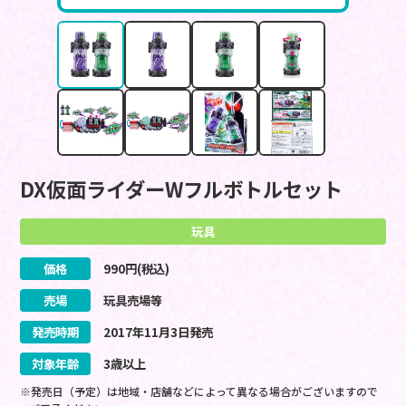
DX仮面ライダーWフルボトルセット
玩具
価格
990
円(税込)
売場
玩具売場等
発売時期
2017
年
11
月
3
日
発売
対象年齢
3歳以上
※発売日（予定）は地域・店舗などによって異なる場合がございますので