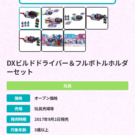
DXビルドドライバー＆フルボトルホルダ
ーセット
玩具
価格
オープン価格
売場
玩具売場等
発売時期
2017
年
9
月
2
日
発売
対象年齢
3歳以上