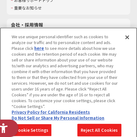
お客様サポートトップ
重要なお知らせ
会社・採用情報
会社情報
We use unique personal identifier such as cookies to
採用情報
analyze our traffic and to personalize content and ads.
Please click
here
to see more details about how we use
サステナビリティ
cookies and the retention period of each cookie. We may
お問い合わせ
sell or share information about your use of our website
to/with our analytics and advertising partners, who may
combine it with other information that you have provided
to them or that they have collected from your use of their
services. However, we do not set and use cookies for our
ウェブサイトご利用条件
ソーシャルメディアポリシー
users under 16 years of age. Please click “Reject All
個人情報及び特定個人情報等の取り扱いに関する保護方針
Cookies” if you are under the age of 16 or to reject all
cookies. To customize your cookie settings, please click
Do Not Sell or Share My Personal Information
著作権・商標について
“Cookie Settings”.
Privacy Policy for California Residents
カスタマーハラスメントに対する基本的な対応方針
Do Not Sell or Share My Personal Information
コピーライト一覧を表示する
Cookie Settings
Reject All Cookies