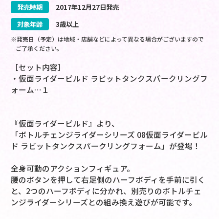
発売時期
2017
年
12
月
27
日
発売
対象年齢
3歳以上
※発売日（予定）は地域・店舗などによって異なる場合がございますので
ご了承ください。
［セット内容］
・仮面ライダービルド ラビットタンクスパークリングフ
ォーム…１
『仮面ライダービルド』より、
「ボトルチェンジライダーシリーズ 08仮面ライダービル
ド ラビットタンクスパークリングフォーム」が登場！
全身可動のアクションフィギュア。
腰のボタンを押して右足側のハーフボディを手前に引く
と、2つのハーフボディに分かれ、別売りのボトルチェ
ンジライダーシリーズとの組み換え遊びが可能です。