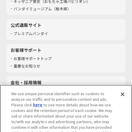
キッザニア東京（おもちゃ工場パビリオン）​
バンダイミュージアム（栃木県）
公式通販サイト
プレミアムバンダイ
お客様サポート
お客様サポートトップ
重要なお知らせ
会社・採用情報
会社情報
We use unique personal identifier such as cookies to
採用情報
analyze our traffic and to personalize content and ads.
Please click
here
to see more details about how we use
サステナビリティ
cookies and the retention period of each cookie. We may
お問い合わせ
sell or share information about your use of our website
to/with our analytics and advertising partners, who may
combine it with other information that you have provided