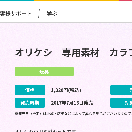
お客様サポート
学ぶ
ト
オリケシ 専用素材 カラ
玩具
価格
1,320
円(税込)
発売時期
2017
年
7
月
15
日
発売
対
※発売日（予定）は地域・店舗などによって異なる場合がございますので
オリケシ専用素材セットです。