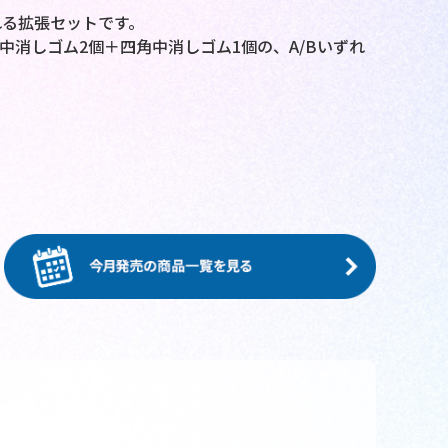
れる拡張セットです。
中消しゴム2個＋四角中消しゴム1個の、A/Bいずれ