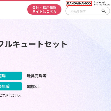
会社・採用情報
サイトはこちら
さが
す
フルキュートセット
売場
玩具売場等
象年齢
8歳以上
ご了承ください。