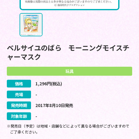
ベルサイユのばら モーニングモイスチ
ャーマスク
玩具
価格
1,296
円(税込)
売場
-
発売時期
2017
年
8
月
10
日
発売
対象年齢
-
※発売日（予定）は地域・店舗などによって異なる場合がございますので
ご了承ください。