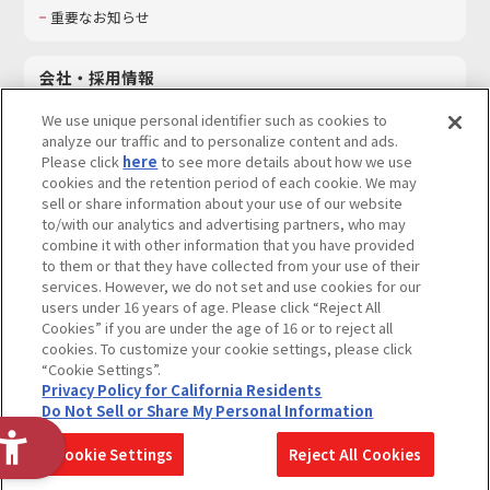
重要なお知らせ
会社・採用情報
会社情報
We use unique personal identifier such as cookies to
採用情報
analyze our traffic and to personalize content and ads.
Please click
here
to see more details about how we use
サステナビリティ
cookies and the retention period of each cookie. We may
お問い合わせ
sell or share information about your use of our website
to/with our analytics and advertising partners, who may
combine it with other information that you have provided
to them or that they have collected from your use of their
services. However, we do not set and use cookies for our
ウェブサイトご利用条件
ソーシャルメディアポリシー
users under 16 years of age. Please click “Reject All
個人情報及び特定個人情報等の取り扱いに関する保護方針
Cookies” if you are under the age of 16 or to reject all
cookies. To customize your cookie settings, please click
Do Not Sell or Share My Personal Information
著作権・商標について
“Cookie Settings”.
Privacy Policy for California Residents
カスタマーハラスメントに対する基本的な対応方針
Do Not Sell or Share My Personal Information
コピーライト一覧を表示する
Cookie Settings
Reject All Cookies