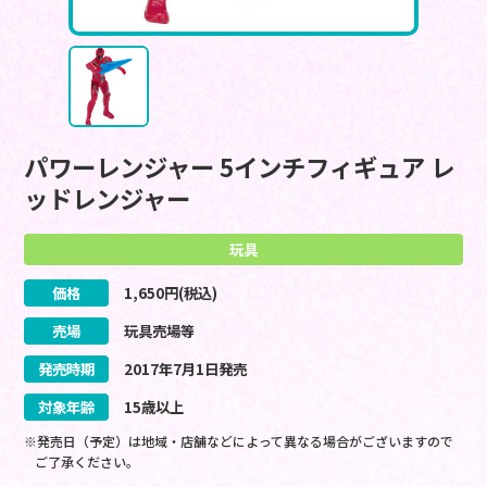
パワーレンジャー 5インチフィギュア レ
ッドレンジャー
玩具
価格
1,650
円(税込)
売場
玩具売場等
発売時期
2017
年
7
月
1
日
発売
対象年齢
15歳以上
※発売日（予定）は地域・店舗などによって異なる場合がございますので
ご了承ください。