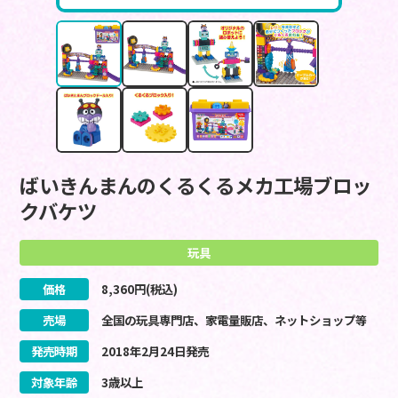
ばいきんまんのくるくるメカ工場ブロッ
クバケツ
玩具
価格
8,360
円(税込)
売場
全国の玩具専門店、家電量販店、ネットショップ等
発売時期
2018
年
2
月
24
日
発売
対象年齢
3歳以上