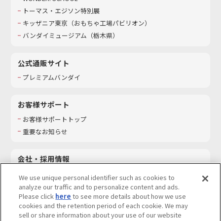
トーマス・エジソン特別展
キッザニア東京（おもちゃ工場パビリオン）​
バンダイミュージアム（栃木県）
公式通販サイト
プレミアムバンダイ
お客様サポート
お客様サポートトップ
重要なお知らせ
会社・採用情報
会社情報
We use unique personal identifier such as cookies to
採用情報
analyze our traffic and to personalize content and ads.
Please click
here
to see more details about how we use
サステナビリティ
cookies and the retention period of each cookie. We may
お問い合わせ
sell or share information about your use of our website