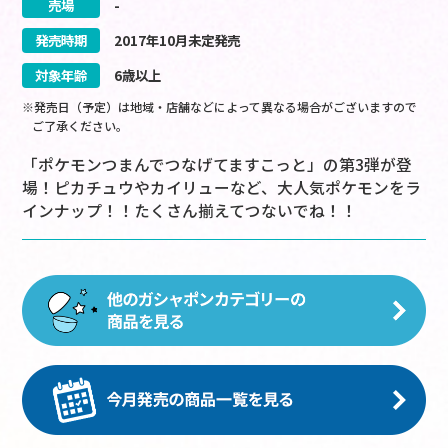
売場
-
発売時期
2017
年
10
月
未定
発売
対象年齢
6歳以上
※発売日（予定）は地域・店舗などによって異なる場合がございますので
ご了承ください。
「ポケモンつまんでつなげてますこっと」の第3弾が登
場！ピカチュウやカイリューなど、大人気ポケモンをラ
インナップ！！たくさん揃えてつないでね！！