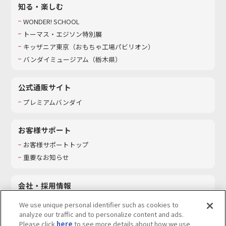
知る・楽しむ
WONDER! SCHOOL
トーマス・エジソン特別展
キッザニア東京（おもちゃ工場パビリオン）​
バンダイミュージアム（栃木県）
公式通販サイト
プレミアムバンダイ
お客様サポート
お客様サポートトップ
重要なお知らせ
会社・採用情報
会社情報
We use unique personal identifier such as cookies to
採用情報
analyze our traffic and to personalize content and ads.
Please click
here
to see more details about how we use
サステナビリティ