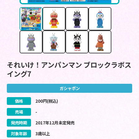
それいけ！アンパンマン ブロックラボス
イング7
ガシャポン
価格
200
円(税込)
売場
-
発売時期
2017
年
12
月
未定
発売
対象年齢
3歳以上