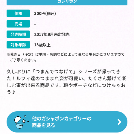
ガシャポン
価格
300
円(税込)
売場
-
発売時期
2017
年
9
月
未定
発売
対象年齢
15歳以上
※発売日（予定）は地域・店舗などによって異なる場合がございますので
ご了承ください。
久しぶりに「つまんでつなげて」シリーズが帰ってき
た！ルフィ達のつままれ姿が可愛い、たくさん繋げて楽
しむ事が出来る商品です。鞄やポーチなどにつけちゃお
う♪