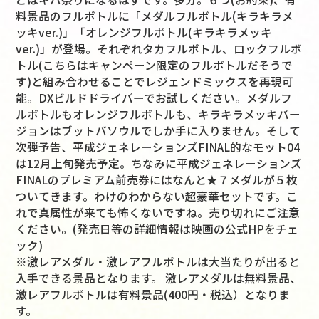
料景品のフルボトルに「メダルフルボトル(キラキラメ
ッキver.)」「オレンジフルボトル(キラキラメッキ
ver.)」が登場。それぞれタカフルボトル、ロックフルボ
トル(こちらはキャンペーン限定のフルボトルだそうで
す)と組み合わせることでレジェンドミックスを再現可
能。DXビルドドライバーでお試しください。メダルフ
ルボトルもオレンジフルボトルも、キラキラメッキバー
ジョンはブットバソウルでしか手に入りません。そして
次弾予告、平成ジェネレーションズFINAL的なモット04
は12月上旬発売予定。ちなみに平成ジェネレーションズ
FINALのプレミアム前売券にはなんと★７メダルが５枚
ついてきます。わけのわからない超豪華セットです。こ
れで真属性が来ても怖くないですね。売り切れにご注意
ください。(発売日等の詳細情報は映画の公式HPをチェ
ック)
※激レアメダル・激レアフルボトルは大当たりが出ると
入手できる景品となります。 激レアメダルは無料景品、
激レアフルボトルは有料景品(400円・税込）となりま
す。