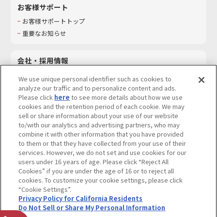
お客様サポート
お客様サポートトップ
重要なお知らせ
会社・採用情報
会社情報
We use unique personal identifier such as cookies to
採用情報
analyze our traffic and to personalize content and ads.
Please click
here
to see more details about how we use
サステナビリティ
cookies and the retention period of each cookie. We may
お問い合わせ
sell or share information about your use of our website
to/with our analytics and advertising partners, who may
combine it with other information that you have provided
to them or that they have collected from your use of their
services. However, we do not set and use cookies for our
ウェブサイトご利用条件
ソーシャルメディアポリシー
users under 16 years of age. Please click “Reject All
個人情報及び特定個人情報等の取り扱いに関する保護方針
Cookies” if you are under the age of 16 or to reject all
cookies. To customize your cookie settings, please click
Do Not Sell or Share My Personal Information
著作権・商標について
“Cookie Settings”.
Privacy Policy for California Residents
カスタマーハラスメントに対する基本的な対応方針
Do Not Sell or Share My Personal Information