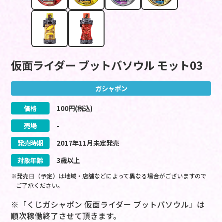
仮面ライダー ブットバソウル モット03
ガシャポン
価格
100
円(税込)
売場
-
発売時期
2017
年
11
月
未定
発売
対象年齢
3歳以上
※発売日（予定）は地域・店舗などによって異なる場合がございますので
ご了承ください。
※「くじガシャポン 仮面ライダー ブットバソウル」は
順次稼働終了させて頂きます。