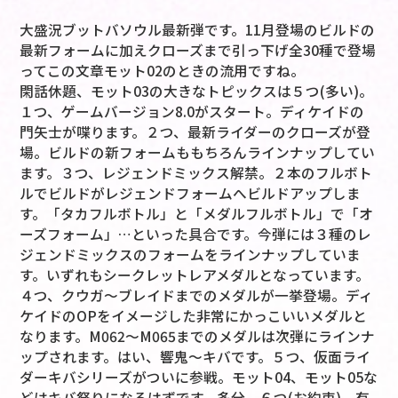
大盛況ブットバソウル最新弾です。11月登場のビルドの
最新フォームに加えクローズまで引っ下げ全30種で登場
ってこの文章モット02のときの流用ですね。
閑話休題、モット03の大きなトピックスは５つ(多い)。
１つ、ゲームバージョン8.0がスタート。ディケイドの
門矢士が喋ります。２つ、最新ライダーのクローズが登
場。ビルドの新フォームももちろんラインナップしてい
ます。３つ、レジェンドミックス解禁。２本のフルボト
ルでビルドがレジェンドフォームへビルドアップしま
す。「タカフルボトル」と「メダルフルボトル」で「オ
ーズフォーム」…といった具合です。今弾には３種のレ
ジェンドミックスのフォームをラインナップしていま
す。いずれもシークレットレアメダルとなっています。
４つ、クウガ～ブレイドまでのメダルが一挙登場。ディ
ケイドのOPをイメージした非常にかっこいいメダルと
なります。M062～M065までのメダルは次弾にラインナ
ップされます。はい、響鬼～キバです。５つ、仮面ライ
ダーキバシリーズがついに参戦。モット04、モット05な
どはキバ祭りになるはずです。多分。６つ(お約束)、有