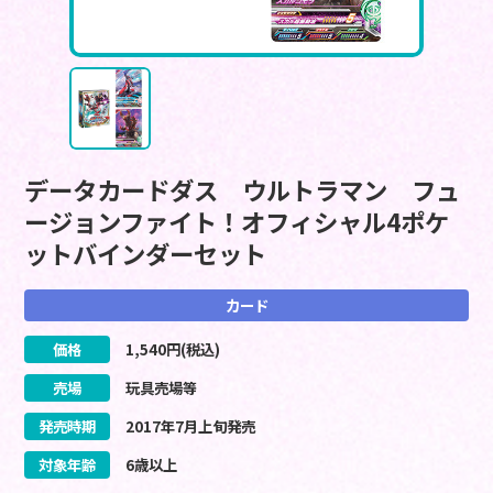
データカードダス ウルトラマン フュ
ージョンファイト！オフィシャル4ポケ
ットバインダーセット
カード
価格
1,540
円(税込)
売場
玩具売場等
発売時期
2017
年
7
月
上旬
発売
対象年齢
6歳以上