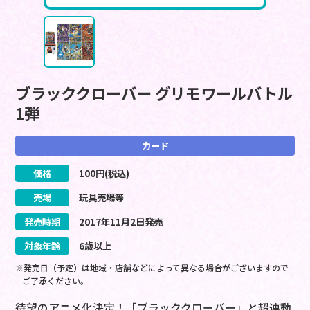
ブラッククローバー グリモワールバトル
1弾
カード
価格
100
円(税込)
売場
玩具売場等
発売時期
2017
年
11
月
2
日
発売
対象年齢
6歳以上
※発売日（予定）は地域・店舗などによって異なる場合がございますので
ご了承ください。
待望のアニメ化決定！「ブラッククローバー」と超連動